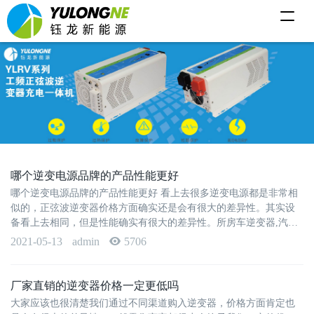
T
o
g
g
l
e
n
a
v
i
g
a
t
i
o
哪个逆变电源品牌的产品性能更好
n
哪个逆变电源品牌的产品性能更好 看上去很多逆变电源都是非常相
似的，正弦波逆变器价格方面确实还是会有很大的差异性。其实设
备看上去相同，但是性能确实有很大的差异性。所房车逆变器,汽车
逆变器以如果···
2021-05-13
admin
5706
厂家直销的逆变器价格一定更低吗
大家应该也很清楚我们通过不同渠道购入逆变器，价格方面肯定也