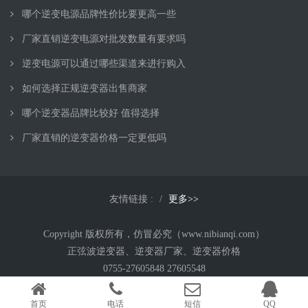
哪个逆变电源品牌性价比要更高一些
厂家直销逆变电源对批发数量有要求吗
逆变电源可以通过哪些渠道来进行购入
如何选择正规逆变器出售商家
哪个逆变器品牌比较好 值得选择
厂家直销的逆变器价格一定更低吗
友情链接 :
更多>>
Copyright 版权所有，仿冒必究（www.nibianqi.com）
正弦波逆变器、逆变器厂家、逆变器价格
0755-27605848 27605548
逆变器、正弦波逆变器、三相逆变器、通讯逆变器、房车逆变器、
深圳市钰龙科技有限公司
首页
电话
短信
QQ