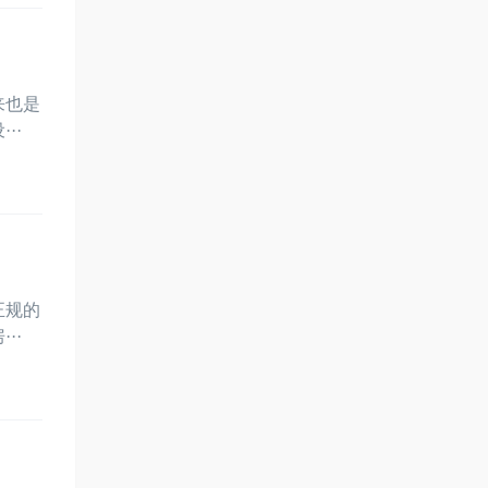
来也是
··
正规的
··