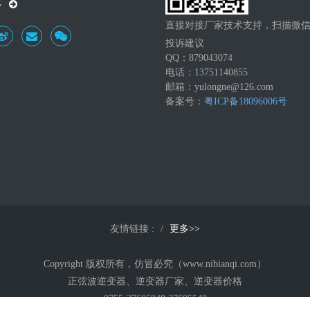
多
直接对接厂家技术支持，扫描微
投诉建议
QQ：879043074
电话：13751140855
邮箱：yulongne@126.com
备案号：
粤ICP备18096006号
友情链接 :
更多>>
Copyright 版权所有，仿冒必究（www.nibianqi.com）
正弦波逆变器、逆变器厂家、逆变器价格
0755-27605848 27605548