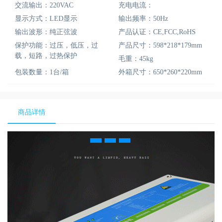
交流输出：220VAC
充电电流：
显示方式：LED显示
输出频率：50Hz
输出波形：纯正弦波
产品认证：CE,FCC,RoHS
保护功能：过压，低压，过
产品尺寸：598*218*179mm
载，短路，过热保护
毛重：45kg
包装数量：1台/箱
外箱尺寸：650*260*220mm
商品详情