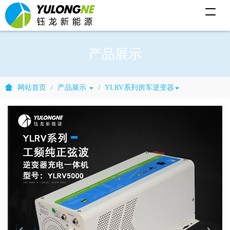
T
o
g
g
l
产品展示
e
n
a
v
i
网站首页
产品展示
YLRV系列房车逆变器
g
a
t
i
o
n