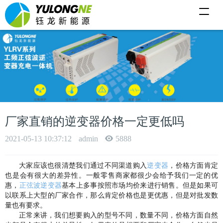
T
o
g
g
l
e
n
a
v
i
g
a
t
i
厂家直销的逆变器价格一定更低吗
o
n
2021-05-13 10:37:12
admin
5888
大家应该也很清楚我们通过不同渠道购入
逆变器
，
价格方面肯定
也是会有很大的差异性
。
一般零售商家都很少会给予我们一定的优
惠
，
正弦波逆变器
基本上多事按照市场均价来进行销售
。
但是如果可
以联系上大型的厂家合作
，
那么肯定价格也是更优惠
，
但是对批发数
量也有要求
。
正常来讲
，
我们想要购入的型号不同
，
数量不同
，
价格方面自然