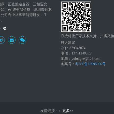
能源，正弦波逆变器，三相逆变
变器厂家,逆变器价格，深圳市钰龙
限公司专业从事新能源研发、生
售。
多
直接对接厂家技术支持，扫描微
投诉建议
QQ：879043074
电话：13751140855
邮箱：yulongne@126.com
备案号：
粤ICP备18096006号
友情链接 :
更多>>