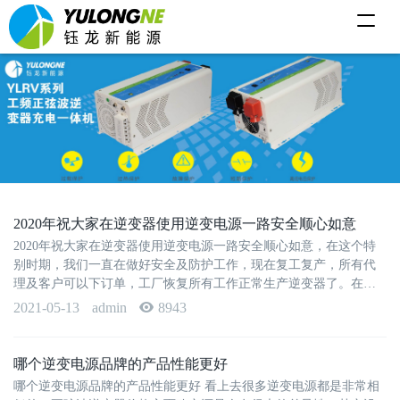
T
o
g
g
l
e
n
a
v
i
g
a
t
i
o
2020年祝大家在逆变器使用逆变电源一路安全顺心如意
n
2020年祝大家在逆变器使用逆变电源一路安全顺心如意，在这个特
别时期，我们一直在做好安全及防护工作，现在复工复产，所有代
理及客户可以下订单，工厂恢复所有工作正常生产逆变器了。在新
的不安的新年，包括春节···
2021-05-13
admin
8943
哪个逆变电源品牌的产品性能更好
哪个逆变电源品牌的产品性能更好 看上去很多逆变电源都是非常相